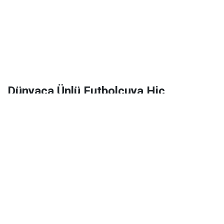
Dünyaca Ünlü Futbolcuya Hiç
Tanımadığı Birinden 1 Milyar Dolar
Miras Kaldı!