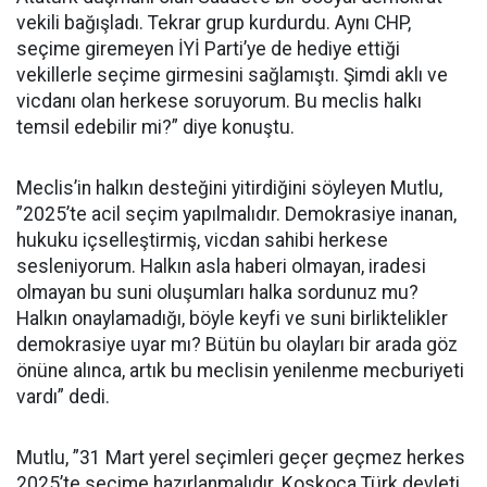
vekili bağışladı. Tekrar grup kurdurdu. Aynı CHP,
seçime giremeyen İYİ Parti’ye de hediye ettiği
vekillerle seçime girmesini sağlamıştı. Şimdi aklı ve
vicdanı olan herkese soruyorum. Bu meclis halkı
temsil edebilir mi?” diye konuştu.
Meclis’in halkın desteğini yitirdiğini söyleyen Mutlu,
”2025’te acil seçim yapılmalıdır. Demokrasiye inanan,
hukuku içselleştirmiş, vicdan sahibi herkese
sesleniyorum. Halkın asla haberi olmayan, iradesi
olmayan bu suni oluşumları halka sordunuz mu?
Halkın onaylamadığı, böyle keyfi ve suni birliktelikler
demokrasiye uyar mı? Bütün bu olayları bir arada göz
önüne alınca, artık bu meclisin yenilenme mecburiyeti
vardı” dedi.
Mutlu, ”31 Mart yerel seçimleri geçer geçmez herkes
2025’te seçime hazırlanmalıdır. Koskoca Türk devleti,