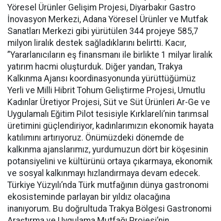
Yöresel Ürünler Gelişim Projesi, Diyarbakır Gastro
İnovasyon Merkezi, Adana Yöresel Ürünler ve Mutfak
Sanatları Merkezi gibi yürütülen 344 projeye 585,7
milyon liralık destek sağladıklarını belirtti. Kacır,
”Yararlanıcıların eş finansmanı ile birlikte 1 milyar liralık
yatırım hacmi oluşturduk. Diğer yandan, Trakya
Kalkınma Ajansı koordinasyonunda yürüttüğümüz
Yerli ve Milli Hibrit Tohum Geliştirme Projesi, Umutlu
Kadınlar Üretiyor Projesi, Süt ve Süt Ürünleri Ar-Ge ve
Uygulamalı Eğitim Pilot tesisiyle Kırklareli’nin tarımsal
üretimini güçlendiriyor, kadınlarımızın ekonomik hayata
katılımını artırıyoruz. Önümüzdeki dönemde de
kalkınma ajanslarımız, yurdumuzun dört bir köşesinin
potansiyelini ve kültürünü ortaya çıkarmaya, ekonomik
ve sosyal kalkınmayı hızlandırmaya devam edecek.
Türkiye Yüzyılı’nda Türk mutfağının dünya gastronomi
ekosisteminde parlayan bir yıldız olacağına
inanıyorum. Bu doğrultuda Trakya Bölgesi Gastronomi
Araştırma ve Uygulama Mutfağı Projesi’nin