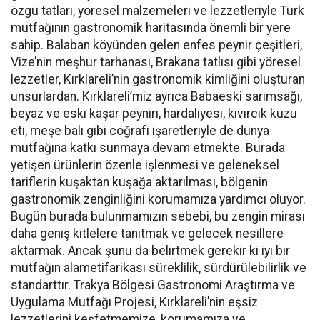
özgü tatları, yöresel malzemeleri ve lezzetleriyle Türk
mutfağının gastronomik haritasında önemli bir yere
sahip. Balaban köyünden gelen enfes peynir çeşitleri,
Vize’nin meşhur tarhanası, Brakana tatlısı gibi yöresel
lezzetler, Kırklareli’nin gastronomik kimliğini oluşturan
unsurlardan. Kırklareli’miz ayrıca Babaeski sarımsağı,
beyaz ve eski kaşar peyniri, hardaliyesi, kıvırcık kuzu
eti, meşe balı gibi coğrafi işaretleriyle de dünya
mutfağına katkı sunmaya devam etmekte. Burada
yetişen ürünlerin özenle işlenmesi ve geleneksel
tariflerin kuşaktan kuşağa aktarılması, bölgenin
gastronomik zenginliğini korumamıza yardımcı oluyor.
Bugün burada bulunmamızın sebebi, bu zengin mirası
daha geniş kitlelere tanıtmak ve gelecek nesillere
aktarmak. Ancak şunu da belirtmek gerekir ki iyi bir
mutfağın alametifarikası süreklilik, sürdürülebilirlik ve
standarttır. Trakya Bölgesi Gastronomi Araştırma ve
Uygulama Mutfağı Projesi, Kırklareli’nin eşsiz
lezzetlerini keşfetmemize, korumamıza ve