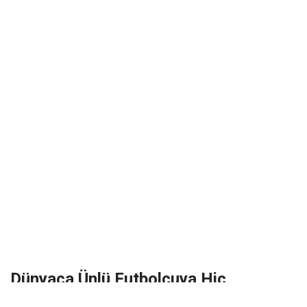
Dünyaca Ünlü Futbolcuya Hiç
Tanımadığı Birinden 1 Milyar Dolar