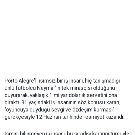
Porto Alegre'li isimsiz bir iş insanı, hiç tanışmadığı
ünlü futbolcu Neymar'ın tek mirasçısı olduğunu
duyurarak, yaklaşık 1 milyar dolarlık servetini ona
bıraktı. 31 yaşındaki iş insanının söz konusu kararı,
"oyuncuya duyduğu sevgi ve özdeşim kurması"
gerekçesiyle 12 Haziran tarihinde resmiyet kazandı.
İsmini bilinmeyen iş insanı, bu sıradışı kararını tümüyle