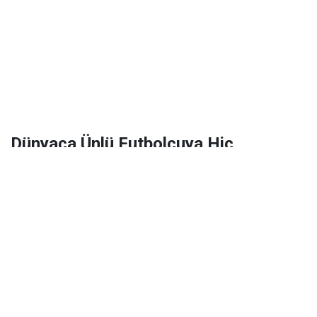
Dünyaca Ünlü Futbolcuya Hiç
Tanımadığı Birinden 1 Milyar Dolar
Miras Kaldı!