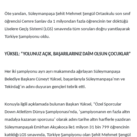
Öte yandan, Süleymanpaşa Şehit Mehmet Şengül Ortaokulu son sınıf
öğrencisi Cemre Sanlav da 1 milyondan fazla öğrencinin ter döktüğü
Liselere Geçiş Sistemi (LGS) sınavında tüm soruları doğru yanıtlayarak
Türkiye Şampiyonu oldu.
YÜKSEL: “YOLUNUZ AÇIK, BAŞARILARINIZ DAİM OLSUN ÇOCUKLAR”
Her iki şampiyonu ayrı ayrı makamında ağırlayan Süleymanpaşa
Belediye Başkanı Cüneyt Yüksel, başarılarıyla Süleymanpaşa’nın ve
Tekirdağ’ın adını duyuran gençleri tebrik etti.
Konuyla ilgili açıklamada bulunan Başkan Yüksel, “Özel Sporcular
Down Atletizm Dünya Şampiyonası'nda, ‘şampiyonanın en fazla altın
madalya kazanan sporcusu’ olarak adını tarihe altın harflerle yazdıran
Süleymanpaşalı Emirhan Akçakoca ile1 milyon 31 bin 799 öğrencinin
katıldığı LGS sınavında, Türkiye Şampiyonu olan Şehit Mehmet Şengül