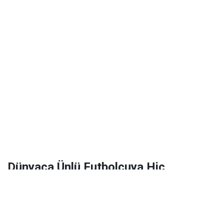
Dünyaca Ünlü Futbolcuya Hiç
Tanımadığı Birinden 1 Milyar Dolar
Miras Kaldı!