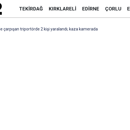
TEKIRDAĞ
KIRKLARELI
EDIRNE
ÇORLU
 çarpışan triportörde 2 kişi yaralandı; kaza kamerada