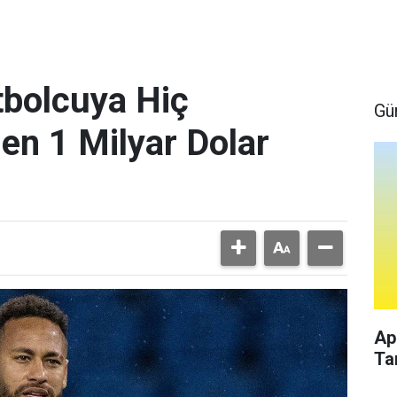
bolcuya Hiç
Gü
en 1 Milyar Dolar
Ap
Ta