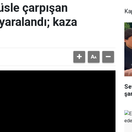
sle çarpışan
Ka
 yaralandı; kaza
Sev
şa