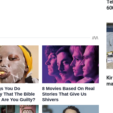
Te
60
Ki
ma