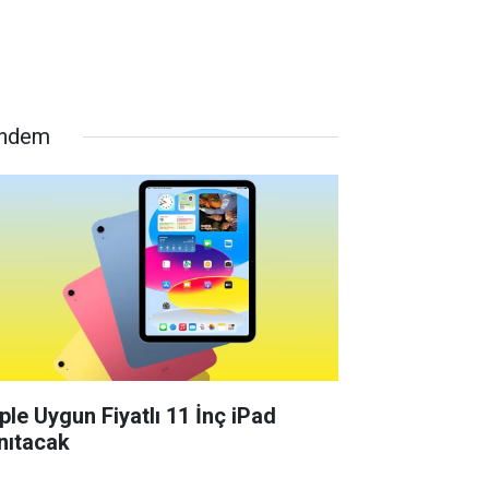
ndem
ple Uygun Fiyatlı 11 İnç iPad
nıtacak