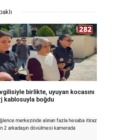
paklı
gilisiyle birlikte, uyuyan kocasını
rj kablosuyla boğdu