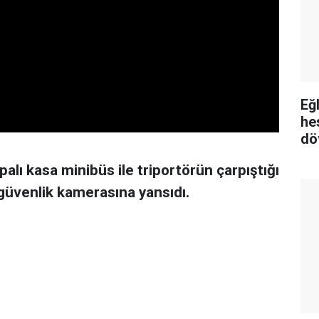
Eğ
he
dö
alı kasa minibüs ile triportörün çarpıştığı
 güvenlik kamerasına yansıdı.