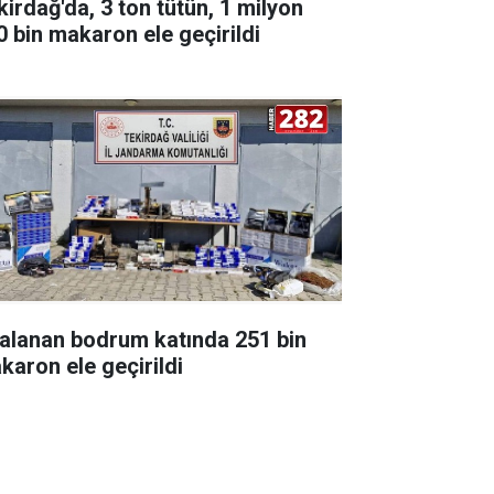
kirdağ'da, 3 ton tütün, 1 milyon
0 bin makaron ele geçirildi
ralanan bodrum katında 251 bin
karon ele geçirildi