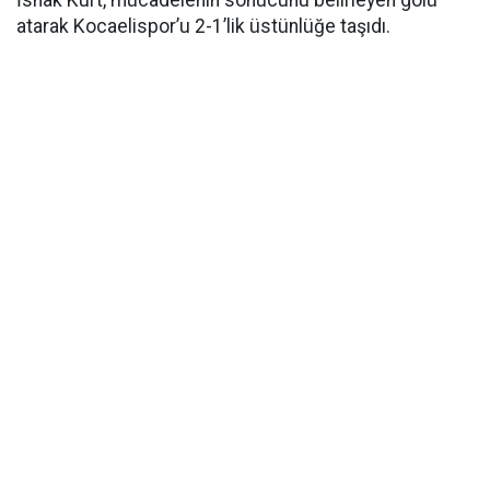
İshak Kurt, mücadelenin sonucunu belirleyen golü
atarak Kocaelispor’u 2-1’lik üstünlüğe taşıdı.