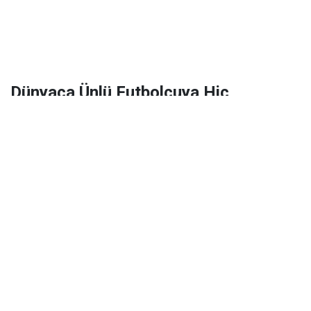
Dünyaca Ünlü Futbolcuya Hiç
Tanımadığı Birinden 1 Milyar Dolar
Miras Kaldı!