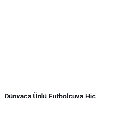
Dünyaca Ünlü Futbolcuya Hiç
Tanımadığı Birinden 1 Milyar Dolar
Miras Kaldı!