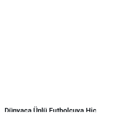
Dünyaca Ünlü Futbolcuya Hiç
Tanımadığı Birinden 1 Milyar Dolar
Miras Kaldı!