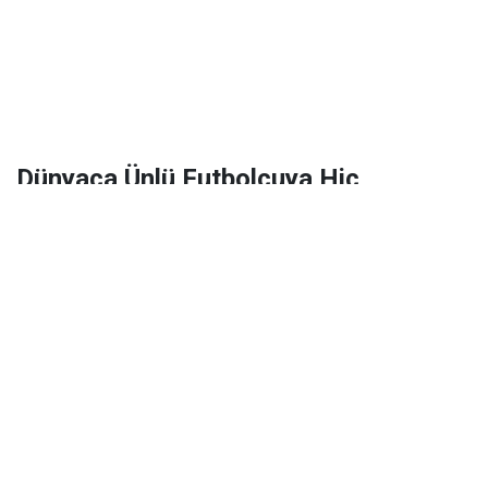
Dünyaca Ünlü Futbolcuya Hiç
Tanımadığı Birinden 1 Milyar Dolar
Miras Kaldı!