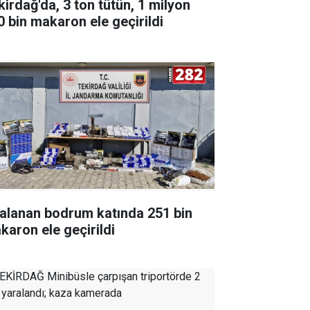
kirdağ'da, 3 ton tütün, 1 milyon
0 bin makaron ele geçirildi
ralanan bodrum katında 251 bin
karon ele geçirildi