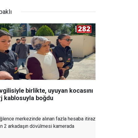
paklı
gilisiyle birlikte, uyuyan kocasını
rj kablosuyla boğdu