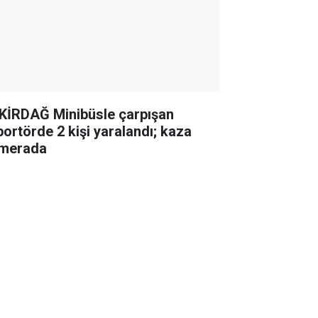
KİRDAĞ Minibüsle çarpışan
iportörde 2 kişi yaralandı; kaza
merada