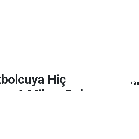
bolcuya Hiç
Gü
en 1 Milyar Dolar