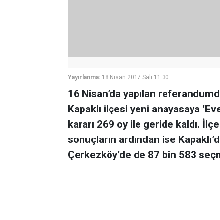
Yayınlanma:
18 Nisan 2017 Salı 11:30
16 Nisan’da yapılan referandumd
Kapaklı ilçesi yeni anayasaya ’Ev
kararı 269 oy ile geride kaldı. İ
sonuçların ardından ise Kapaklı
Çerkezköy’de de 87 bin 583 seçm