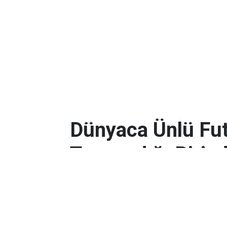
Dünyaca Ünlü Fut
Tanımadığı Birind
Miras Kaldı!