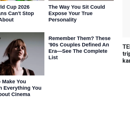
TE
tr
ka