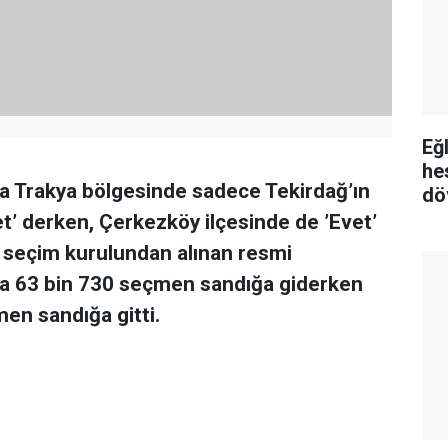
Eğ
he
a Trakya bölgesinde sadece Tekirdağ’ın
dö
et’ derken, Çerkezköy ilçesinde de ’Evet’
lçe seçim kurulundan alınan resmi
’da 63 bin 730 seçmen sandığa giderken
en sandığa gitti.