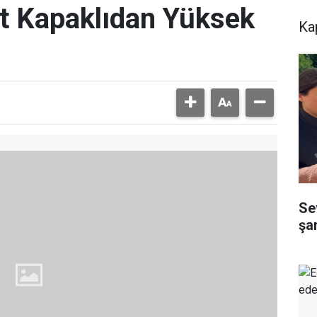
t Kapaklıdan Yüksek
Ka
Sev
şa