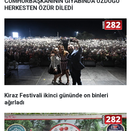
CUMHURBAŞKANININ GIYABINDA ÜZDÜĞÜ
HERKESTEN ÖZÜR DİLEDİ
Kiraz Festivali ikinci gününde on binleri
ağırladı