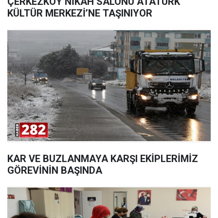
ÇERKEZKÖY NİKAH SALONU ATATÜRK
KÜLTÜR MERKEZİ’NE TAŞINIYOR
KAR VE BUZLANMAYA KARŞI EKİPLERİMİZ
GÖREVİNİN BAŞINDA